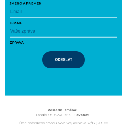
JMÉNO A PŘÍJMENÍ
E-MAIL
ZPRÁVA
ODESLAT
Poslední změna:
Pondělí 06.06.2011 15:14
- ovanet
Úřad městského obvodu Nová Ves, Rolnická 32/139, 709 00