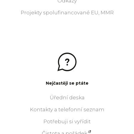
Odkazy
Projekty spolufinancované EU, MMR
Nejčastěji se ptáte
Úřední deska
Kontakty a telefonní seznam
Potřebuji si vyřídit
Čistota a pořádek